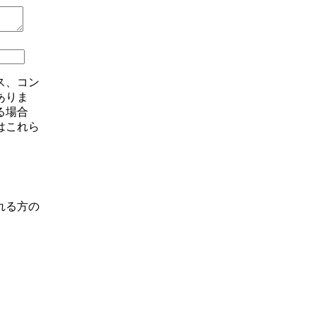
ス、コン
ありま
る場合
はこれら
れる方の