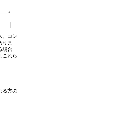
ス、コン
ありま
る場合
はこれら
れる方の