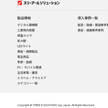
製品情報
導入事例一覧
デジタル顕微鏡
製造・設備・建設業界
工業用内視鏡
美容・健康業界事例
検査カメラ
拡大鏡
LEDライト
美容・健康製品
衛生用品
季節・空調
PC・モバイル関連
生活家電・雑貨
トラベル・アウトドア
カテゴリー一覧
Copyright © THREE R SOLUTION Corp.Japan. All Rights Reserved.