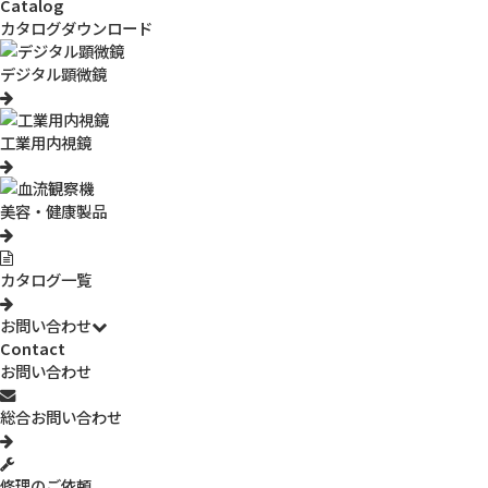
Catalog
カタログダウンロード
デジタル顕微鏡
3R-MJL07
工業用内視鏡
デジタルボアスコープ
細く長く伸びたカメラが特徴の「デジタルボアスコープ」。指や工
美容・健康製品
具が入らないような狭い場所や、凹凸のある立体物をピンポイント
にとらえて映し出します。先端径4mmのカメラと1.38インチの小
型液晶モニタを搭載。映像をその場で確認でき、静止画・動画とし
カタログ一覧
て保存が可能です。保存データはチーム内での情報共有や、報告資
お問い合わせ
料の作成などに活用できます。
Contact
お問い合わせ
カタログダウンロード可
約30万画素
総合お問い合わせ
PCに映す
専用モニタに映す
修理のご依頼