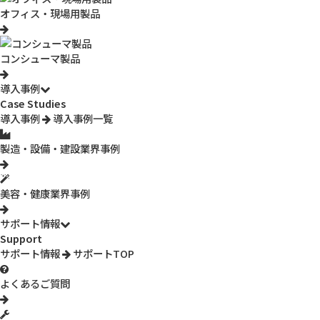
オフィス・現場用製品
コンシューマ製品
導入事例
Case Studies
導入事例
導入事例一覧
製造・設備・建設業界事例
EV-TF-BT20
enevolt エネボルト ニッケル水素充電池
美容・健康業界事例
Pioneer（パイオニア）製品対応の互換電池です。家庭用電話機、
コードレス電話子機、ワイヤレスモニター子機のバッテリー交換
サポート情報
に。
Support
サポート情報
サポートTOP
よくあるご質問