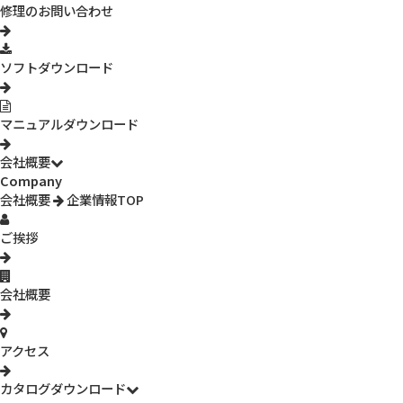
修理のお問い合わせ
ソフトダウンロード
マニュアルダウンロード
会社概要
EV-M-003
Company
enevolt エネボルト ニッケル水素充電池
会社概要
企業情報TOP
SHARP（シャープ）製品対応の互換電池です。家庭用電話機、コー
ご挨拶
ドレス電話子機、ワイヤレスモニター子機のバッテリー交換に。
会社概要
アクセス
カタログダウンロード