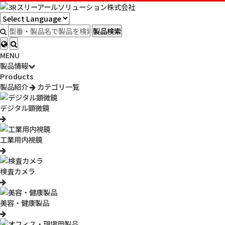
HOME
製品情報
検索結果
製品検索
MENU
製品情報
Products
製品紹介
カテゴリ一覧
デジタル顕微鏡
工業用内視鏡
EV-A002
enevolt エネボルト ニッケル水素充電池
検査カメラ
SHARP（シャープ）製品対応の互換電池です。家庭用電話機、コー
ドレス電話子機、ワイヤレスモニター子機のバッテリー交換に。
美容・健康製品