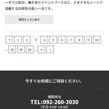
ータブル設計。展示会やイベントブースなど、さまざまなシーンで
活躍する汎用性の高い一台です。
専用モニタに映す
«
1
2
3
4
5
6
7
8
9
10
...
...
20
25
30
»
»
今すぐお気軽にご相談ください。
福岡本社
TEL:092-260-3030
（平日 9:00~18:00）