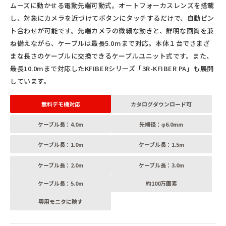
ムーズに動かせる電動先端可動式。オートフォーカスレンズを搭載
し、対象にカメラを近づけてボタンにタッチするだけで、自動ピン
ト合わせが可能です。先端カメラの微細な動きと、鮮明な画質を兼
ね備えながら、ケーブルは最長5.0mまで対応。本体１台でさまざ
まな長さのケーブルに交換できるケーブルユニット式です。また、
最長10.0mまで対応したKFIBERシリーズ「3R-KFIBER PA」も展開
しています。
無料デモ機対応
カタログダウンロード可
ケーブル長：4.0m
先端径：φ6.0mm
ケーブル長：1.0m
ケーブル長：1.5m
ケーブル長：2.0m
ケーブル長：3.0m
ケーブル長：5.0m
約100万画素
専用モニタに映す