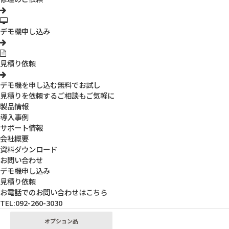
デモ機申し込み
見積り依頼
デモ機を申し込む
無料でお試し
見積りを依頼する
ご相談もご気軽に
製品情報
導入事例
3R-MSUSBST
サポート情報
顕微鏡スタンド
会社概要
固定式の顕微鏡スタンドと異なり、伸びて、曲がって、届く、見た
資料ダウンロード
お問い合わせ
い位置に自由に動かせるアーム式の顕微鏡スタンド。 対象物に応
デモ機申し込み
じて位置や角度を調整できる3つの関節が、作業効率を高め、スム
見積り依頼
ーズな観察を実現します。また、さまざまなサイズの対象物に対応
お電話でのお問い合わせはこちら
することができます。
TEL:092-260-3030
オプション品