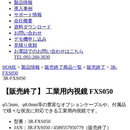
製品情報
導入事例
サポート情報
会社概要
資料ダウンロード
お問い合わせ
デモ機申し込み
見積り依頼
お電話でのお問い合わせはこちら
TEL:092-260-3030
HOME
>
製品情報
>
販売終了商品一覧
>
販売終了
>
3R-
FXS050
3R-FXS050
【販売終了】 工業用内視鏡 FXS050
φ5.5mm、φ8.0mm等の豊富なオプションケーブルや、付属品
で様々な状況に対応できる工業用内視鏡です。
型番：
3R-FXS050
JAN：
3R-FXS050 / 4589557950779（販売終了）