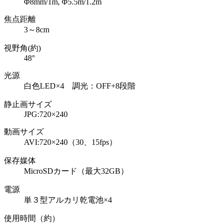
Φ8mm/1m, Φ5.5m/1.2m
焦点距離
3～8cm
視野角(約)
48°
光源
白色LED×4 調光：OFF+8段階
静止画サイズ
JPG:720×240
動画サイズ
AVI:720×240（30、15fps）
保存媒体
MicroSDカード（最大32GB）
電源
単３型アルカリ乾電池×4
使用時間（約）