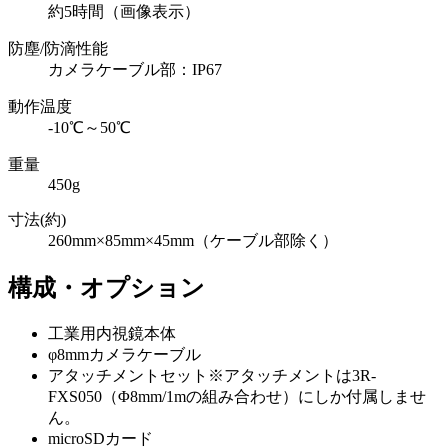
約5時間（画像表示）
防塵/防滴性能
カメラケーブル部：IP67
動作温度
-10℃～50℃
重量
450g
寸法(約)
260mm×85mm×45mm（ケーブル部除く）
構成・オプション
工業用内視鏡本体
φ8mmカメラケーブル
アタッチメントセット※アタッチメントは3R-
FXS050（Φ8mm/1mの組み合わせ）にしか付属しませ
ん。
microSDカード