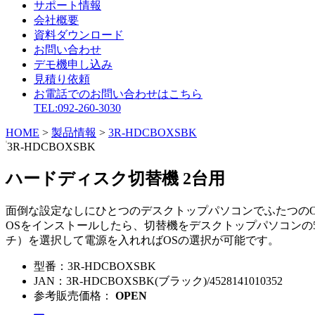
サポート情報
会社概要
資料ダウンロード
お問い合わせ
デモ機申し込み
見積り依頼
お電話でのお問い合わせはこちら
TEL:092-260-3030
HOME
>
製品情報
>
3R-HDCBOXSBK
3R-HDCBOXSBK
ハードディスク切替機 2台用
面倒な設定なしにひとつのデスクトップパソコンでふたつのO
OSをインストールしたら、切替機をデスクトップパソコンの5
チ）を選択して電源を入れればOSの選択が可能です。
型番：
3R-HDCBOXSBK
JAN：
3R-HDCBOXSBK(ブラック)/4528141010352
参考販売価格：
OPEN