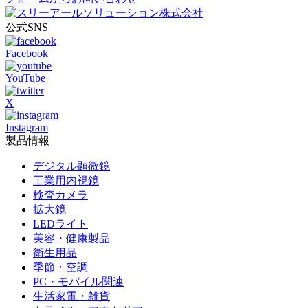
公式SNS
Facebook
YouTube
X
Instagram
製品情報
デジタル顕微鏡
工業用内視鏡
検査カメラ
拡大鏡
LEDライト
美容・健康製品
衛生用品
季節・空調
PC・モバイル関連
生活家電・雑貨