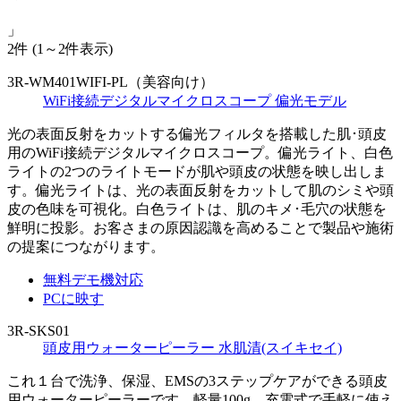
」
2件
(1～2件表示)
3R-WM401WIFI-PL（美容向け）
WiFi接続デジタルマイクロスコープ 偏光モデル
光の表面反射をカットする偏光フィルタを搭載した肌･頭皮
用のWiFi接続デジタルマイクロスコープ。偏光ライト、白色
ライトの2つのライトモードが肌や頭皮の状態を映し出しま
す。偏光ライトは、光の表面反射をカットして肌のシミや頭
皮の色味を可視化。白色ライトは、肌のキメ･毛穴の状態を
鮮明に投影。お客さまの原因認識を高めることで製品や施術
の提案につながります。
無料デモ機対応
PCに映す
3R-SKS01
頭皮用ウォーターピーラー 水肌清(スイキセイ)
これ１台で洗浄、保湿、EMSの3ステップケアができる頭皮
用ウォーターピーラーです。軽量100g、充電式で手軽に使え