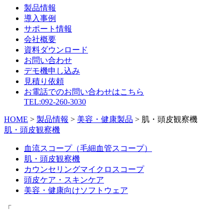
製品情報
導入事例
サポート情報
会社概要
資料ダウンロード
お問い合わせ
デモ機申し込み
見積り依頼
お電話でのお問い合わせはこちら
TEL:092-260-3030
HOME
>
製品情報
>
美容・健康製品
>
肌・頭皮観察機
肌・頭皮観察機
血流スコープ（毛細血管スコープ）
肌・頭皮観察機
カウンセリングマイクロスコープ
頭皮ケア・スキンケア
美容・健康向けソフトウェア
「