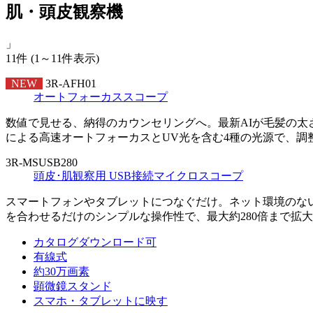
肌・頭皮観察機
」
11件
(1～11件表示)
NEW
3R-AFH01
オートフォーカススコープ
数値で見せる、納得のカウンセリングへ。最新AIが毛髪の
による高速オートフォーカスとUV光を含む4種の光源で、
3R-MSUSB280
頭皮･肌観察用 USB接続マイクロスコープ
スマートフォンやタブレットにつなぐだけ。ネット環境のな
を合わせるだけのシンプルな操作性で、最大約280倍まで拡
カタログダウンロード可
有線式
約30万画素
顕微鏡スタンド
スマホ・タブレットに映す