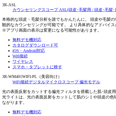
3R-ASL
カウンセリングスコープ ASL(頭皮･毛髪用 / 頭皮･毛髪･
本格的な頭皮・毛髪分析を誰でもかんたんに。 頭皮や毛髪
観的なカウンセリングが可能です。 より具体的なアドバイ
※アプリ画面の表示は変更になる可能性があります。
無料デモ機対応
カタログダウンロード可
iOS・Android対応
Wifi接続
ワイヤレス
スマホ・タブレットに映す
3R-WM401WIFI-PL（美容向け）
WiFi接続デジタルマイクロスコープ 偏光モデル
光の表面反射をカットする偏光フィルタを搭載した肌･頭皮用
光ライトは、光の表面反射をカットして肌のシミや頭皮の色
ながります。
無料デモ機対応