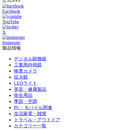
公式SNS
Facebook
YouTube
X
Instagram
製品情報
デジタル顕微鏡
工業用内視鏡
検査カメラ
拡大鏡
LEDライト
美容・健康製品
衛生用品
季節・空調
PC・モバイル関連
生活家電・雑貨
トラベル・アウトドア
カテゴリー一覧