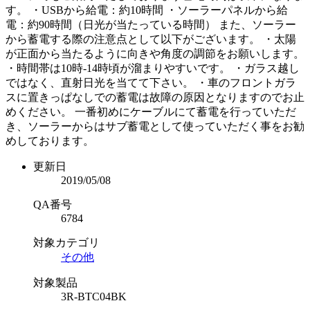
す。 ・USBから給電：約10時間 ・ソーラーパネルから給
電：約90時間（日光が当たっている時間） また、ソーラー
から蓄電する際の注意点として以下がございます。 ・太陽
が正面から当たるように向きや角度の調節をお願いします。
・時間帯は10時-14時頃が溜まりやすいです。 ・ガラス越し
ではなく、直射日光を当てて下さい。 ・車のフロントガラ
スに置きっぱなしでの蓄電は故障の原因となりますのでお止
めください。 一番初めにケーブルにて蓄電を行っていただ
き、ソーラーからはサブ蓄電として使っていただく事をお勧
めしております。
更新日
2019/05/08
QA番号
6784
対象カテゴリ
その他
対象製品
3R-BTC04BK