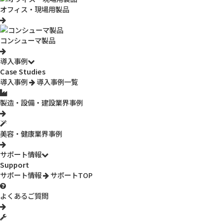
9725
オフィス・現場用製品
対象カテゴリ
コンシューマ製品
検査カメラ
導入事例
対象製品
Case Studies
導入事例
導入事例一覧
3R-FXS09 / 3R-FXS09-56
製造・設備・建設業界事例
その他のよくあるご質問を探す
美容・健康業界事例
サポート情報
Support
サポート情報
サポートTOP
よくあるご質問