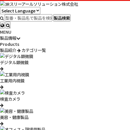
HOME
サポート情報
よくあるご質問
使用されているイメージセンサ
製品検索
よくあるご質問
MENU
製品情報
Products
[QA番号 : 9725]
製品紹介
カテゴリ一覧
使用されているイメージセンサ（CMOS)のサイ
ズは？（FXS09/FXS09-56）
デジタル顕微鏡
1/4インチ 3.584ｍｍ×2.688ｍｍ です。
工業用内視鏡
更新日
検査カメラ
2020/04/01
美容・健康製品
QA番号