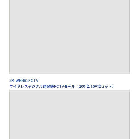
3R-WM461PCTV
ワイヤレスデジタル顕微鏡PCTVモデル（200倍/600倍セット）