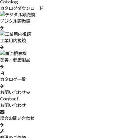
Catalog
カタログダウンロード
このワイヤレスデジタル顕微鏡PCモデルの最大倍率は約600倍と、
デジタル顕微鏡
本格的な顕微鏡に匹敵するほどの倍率で観察することができます。
部品や機器などの工業用製品の検品から、肌や頭皮などの美容系、
食品の異物混入検査、印刷の網点確認、生物や植物などの研究まで
工業用内視鏡
幅広い分野で活躍します。
詳細を見る
美容・健康製品
カタログ一覧
関連製品
お問い合わせ
Contact
お問い合わせ
総合お問い合わせ
修理のご依頼