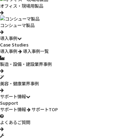
型番：
3R-WM461PC
オフィス・現場用製品
JAN：
4528141012967
参考販売価格：
139,600円
在庫限り
（税別）
コンシューマ製品
こちらの製品は販売を終了いたしました。
導入事例
製品概要
製品特長
主な仕様
サポート
Case Studies
導入事例
導入事例一覧
製造・設備・建設業界事例
美容・健康業界事例
サポート情報
Support
サポート情報
サポートTOP
よくあるご質問