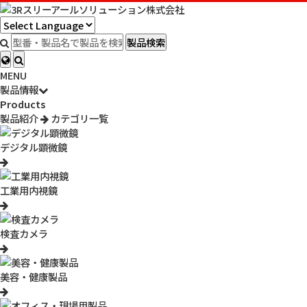
HOME
>
製品情報
>
販売終了商品一覧
>
販売終了
>
3R-WM461PC
製品検索
MENU
製品情報
Products
製品紹介
カテゴリ一覧
デジタル顕微鏡
工業用内視鏡
3R-WM461PC
検査カメラ
【販売終了】 ワイヤレスデジタル顕微鏡PCモデル（200
倍/600倍セット）
美容・健康製品
ワイヤレスデジタル顕微鏡PCモデルの200倍と600倍の2本セッ
トです。※在庫限り