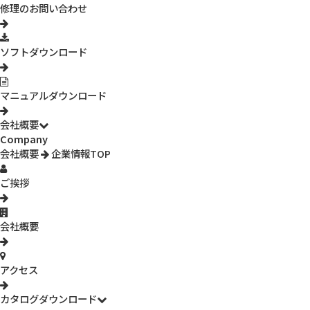
修理のお問い合わせ
ソフトダウンロード
マニュアルダウンロード
3R-WM401・3R-WM601の２本セットモデル
会社概要
Company
様々な状況で使用していただくための、200倍のデジタル顕微鏡
会社概要
企業情報TOP
3R-WM401と600倍のデジタル顕微鏡3R-WM601の２本セットモデ
ルです。
ご挨拶
詳細を見る
会社概要
アクセス
カタログダウンロード
等倍～最大倍率約600倍まで観察可能