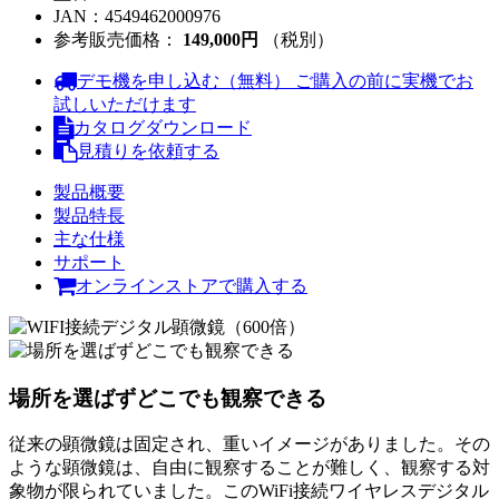
JAN：
4549462000976
参考販売価格：
149,000円
（税別）
デモ機を申し込む（無料）
ご購入の前に実機でお
試しいただけます
カタログダウンロード
見積りを依頼する
製品概要
製品特長
主な仕様
サポート
オンラインストアで購入する
場所を選ばずどこでも観察できる
従来の顕微鏡は固定され、重いイメージがありました。その
ような顕微鏡は、自由に観察することが難しく、観察する対
象物が限られていました。このWiFi接続ワイヤレスデジタル