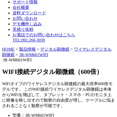
サポート情報
会社概要
資料ダウンロード
お問い合わせ
デモ機申し込み
見積り依頼
お電話でのお問い合わせはこちら
TEL:092-260-3030
HOME
>
製品情報
>
デジタル顕微鏡
>
ワイヤレスデジタル
顕微鏡
>
3R-WM601WIFI
3R-WM601WIFI
WIFI接続デジタル顕微鏡（600倍）
WiFiタイプのワイヤレスデジタル顕微鏡の最大倍率600倍モ
デルです。 このWiFi接続ワイヤレスデジタル顕微鏡は本体
からWiFiを飛ばして、タブレット・スマホ・PCのモニタ上
に映像を映し出すので観察の自由度が増し、ケーブルに悩ま
されることなく観察が可能です。
型番：
3R-WM601WIFI