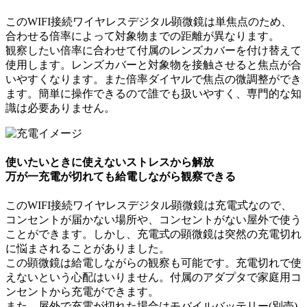
このWIFI接続ワイヤレスデジタル顕微鏡は単焦点のため、
合わせる倍率によって対象物までの距離が異なります。
観察したい倍率に合わせて付属のレンズカバーを付け替えて
使用します。レンズカバーと対象物を接触させると焦点が合
いやすくなります。また倍率ダイヤルで焦点の微調整ができ
ます。簡単に操作できるので誰でも扱いやすく、専門的な知
識は必要ありません。
使いたいときに使えないストレスから解放
万が一充電が切れても給電しながら観察できる
このWIFI接続ワイヤレスデジタル顕微鏡は充電式なので、
コンセントが届かない場所や、コンセントがない屋外で使う
ことができます。しかし、充電式の顕微鏡は突然の充電切れ
に悩まされることがありました。
この顕微鏡は給電しながらの観察も可能です。充電切れで使
えないという心配はいりません。付属のアダプタで家庭用コ
ンセントから充電ができます。
また、屋外で充電が切れた場合はモバイルバッテリー(別売)