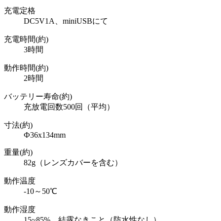
充電定格
DC5V1A、miniUSBにて
充電時間(約)
3時間
動作時間(約)
2時間
バッテリー寿命(約)
充放電回数500回（平均）
寸法(約)
Ф36x134mm
重量(約)
82g（レンズカバーを含む）
動作温度
-10～50℃
動作湿度
15~85%、結露なきこと（防水性なし）