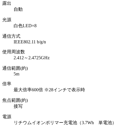
露出
自動
光源
白色LED×8
通信方式
IEEE802.11 b/g/n
使用周波数
2.412～2.4725GHz
通信範囲(約)
5m
倍率
最大倍率600倍 ※28インチで表示時
焦点範囲(約)
接写
電源
リチウムイオンポリマー充電池（3.7Wh 単電池）