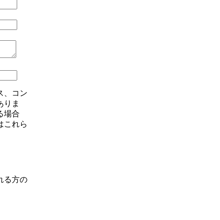
ス、コン
ありま
る場合
はこれら
れる方の