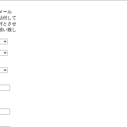
メール
貼付して
付とさせ
願い致し