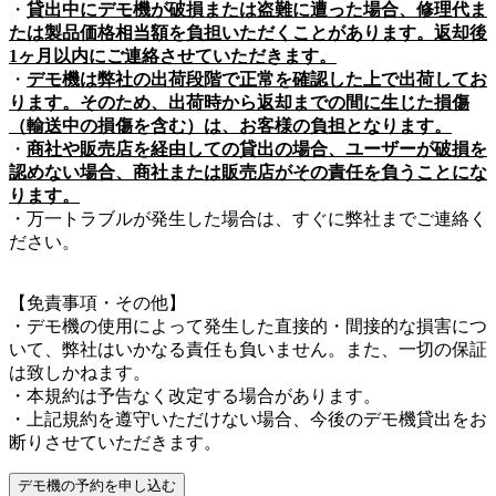
・
貸出中にデモ機が破損または盗難に遭った場合、修理代ま
たは製品価格相当額を負担いただくことがあります。返却後
1ヶ月以内にご連絡させていただきます。
・
デモ機は弊社の出荷段階で正常を確認した上で出荷してお
ります。そのため、出荷時から返却までの間に生じた損傷
（輸送中の損傷を含む）は、お客様の負担となります。
・
商社や販売店を経由しての貸出の場合、ユーザーが破損を
認めない場合、商社または販売店がその責任を負うことにな
ります。
・万一トラブルが発生した場合は、すぐに弊社までご連絡く
ださい。
【免責事項・その他】
・デモ機の使用によって発生した直接的・間接的な損害につ
いて、弊社はいかなる責任も負いません。また、一切の保証
は致しかねます。
・本規約は予告なく改定する場合があります。
・上記規約を遵守いただけない場合、今後のデモ機貸出をお
断りさせていただきます。