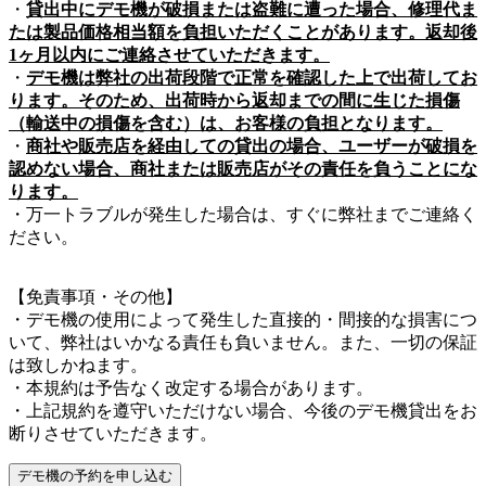
・
貸出中にデモ機が破損または盗難に遭った場合、修理代ま
たは製品価格相当額を負担いただくことがあります。返却後
1ヶ月以内にご連絡させていただきます。
・
デモ機は弊社の出荷段階で正常を確認した上で出荷してお
ります。そのため、出荷時から返却までの間に生じた損傷
（輸送中の損傷を含む）は、お客様の負担となります。
・
商社や販売店を経由しての貸出の場合、ユーザーが破損を
認めない場合、商社または販売店がその責任を負うことにな
ります。
・万一トラブルが発生した場合は、すぐに弊社までご連絡く
ださい。
【免責事項・その他】
・デモ機の使用によって発生した直接的・間接的な損害につ
いて、弊社はいかなる責任も負いません。また、一切の保証
は致しかねます。
・本規約は予告なく改定する場合があります。
・上記規約を遵守いただけない場合、今後のデモ機貸出をお
断りさせていただきます。