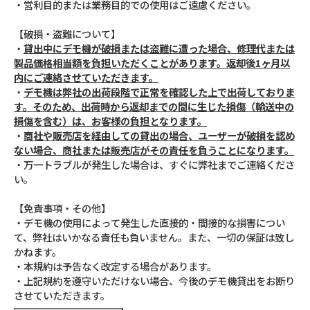
・営利目的または業務目的での使用はご遠慮ください。
【破損・盗難について】
・
貸出中にデモ機が破損または盗難に遭った場合、修理代または
製品価格相当額を負担いただくことがあります。返却後1ヶ月以
内にご連絡させていただきます。
・
デモ機は弊社の出荷段階で正常を確認した上で出荷しておりま
す。そのため、出荷時から返却までの間に生じた損傷（輸送中の
損傷を含む）は、お客様の負担となります。
・
商社や販売店を経由しての貸出の場合、ユーザーが破損を認め
ない場合、商社または販売店がその責任を負うことになります。
・万一トラブルが発生した場合は、すぐに弊社までご連絡くださ
い。
【免責事項・その他】
・デモ機の使用によって発生した直接的・間接的な損害につい
て、弊社はいかなる責任も負いません。また、一切の保証は致し
かねます。
・本規約は予告なく改定する場合があります。
・上記規約を遵守いただけない場合、今後のデモ機貸出をお断り
させていただきます。