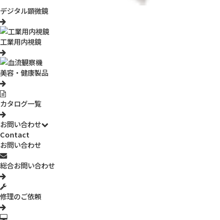
入力ください。
デジタル顕微鏡
入力されるお客様について
会社・団体名（必須）
*
工業用内視鏡
姓（必須）
*
美容・健康製品
名（必須）
*
カタログ一覧
郵便番号（必須）
*
お問い合わせ
都道府県（必須）
*
Contact
お問い合わせ
市区町村（必須）
*
総合お問い合わせ
番地・建物名（必須）
*
修理のご依頼
Eメール（必須）
*
※予約の予定や配送状況をご連絡差し上げます