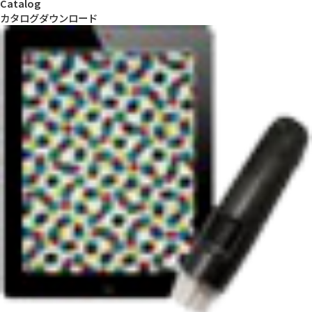
Catalog
3R-ASL200 │【頭皮・毛髪分析】カウンセリングスコープ
カタログダウンロード
ASL200
3R-API100 │ 肌カウンセリングスコープ API
3R-ASM100 │ 肌カウンセリングスコープ ASM
【周辺機器】
3R-WM401PCST │ マイクロスコープ用スタンド
3R-DRAUTO-XYST │ 血流観察用XYステージ付きスタンド
●DRAUTO/MSBTVTY用タブレット
複数ご希望の場合（必須）
*
「一括で貸出し」を選択された場合、お貸出しにお時間をいただ
く場合がございます。
全ての製品が揃い次第、一括で貸出し
各製品を順次貸出し
デモ機のお申込み理由（必須）
*
使用用途・使用対象物・現在の観察方法・お困りごとなどご記入
ください。
【Step❷】お申込み者情報をご