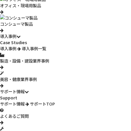
双方元払いとなります。発送時は弊社が送料を負担いたします。
オフィス・現場用製品
デモ機貸し出し期間は原則として商品到着後5営業日（到着日・
返却出荷日含む）です。
コンシューマ製品
4. アンケート記入
今後の製品開発の参考にいたしますので、同梱されているアンケ
導入事例
ート用紙にご記入いただくか、弊社HPのアンケートフォームに
Case Studies
ご入力をお願いいたします。デモ機アンケートフォームは
こちら
導入事例
導入事例一覧
5. ご返送
5営業日めに弊社宛に返送をお願いいたします。
製造・設備・建設業界事例
返送時の送料はお客様にご負担(元払い)いただいております。
お申込フォーム
【Step❶】ご希望の機種を選択
美容・健康業界事例
してください。
サポート情報
Support
サポート情報
サポートTOP
現在選択中の製品
よくあるご質問
現在選択されている製品はありません