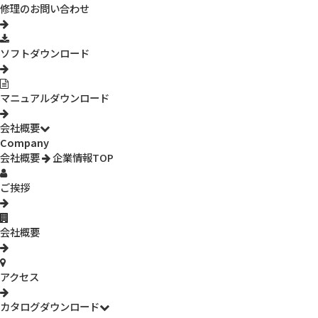
修理のお問い合わせ
【血流観察】
3R-DRAUTO │ ドクターオート
ソフトダウンロード
3R-MSBTSARA │ 血流スコープ
3R-MSBTVTY-H │ 頭皮血流オートフォーカスマイクロスコ
ープ
マニュアルダウンロード
Viewty Eva │ 血流解析ソフト
【肌・頭皮観察用マイクロスコープ】
会社概要
3R-MSBTVTY │ 肌・頭皮観察オートフォーカスマイクロス
Company
コープ
会社概要
企業情報TOP
3R-WM401WIFI │ WiFi接続デジタルマイクロスコープ
3R-WM601WIFI │ WiFi接続デジタルマイクロスコープ
ご挨拶
3R-MSUSB401 │ 有線接続マイクロスコープ
3R-MSUSB501 │ 有線接続マイクロスコープ 高画質モデル
3R-WM401WIFI-UV │ ワイヤレスマイクロスコープ UVタイ
会社概要
プ
3R-WM401WIFI-PL │ ワイヤレスマイクロスコープ 偏光モデ
ル
アクセス
----- カウンセリングマイクロスコープ -----
3R-ASL300 │【頭皮・毛髪・肌分析】カウンセリングスコー
カタログダウンロード
プ ASL300