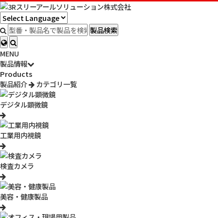
無料デモ機貸し出しサービス
製品検索
MENU
申込フォーム
ご利用の流れ
よくあるご質問
製品情報
ご利用の流れ
Products
製品紹介
カテゴリ一覧
1. お申し込み
ページ上部の
【フォーム】
からお申し込みください。
デジタル顕微鏡
受付後、弊社でデモ機品の在庫を確認し、2日以内（土日・祝日
除く）にメールにてお知らせいたします。
複数台のデモ機貸し出しをご希望の方はフォーム内の備考欄にご
工業用内視鏡
入力ください。
2. 貸出可能日ご連絡
受付後、弊社でデモ機の予約状況を確認し、貸出可能日をご連絡
検査カメラ
いたします。
※貸出状況によってはご希望に添えない場合がございます
※LED拡大鏡、LEDライトなど一部貸出対象外の製品がございま
美容・健康製品
す
3. 発送