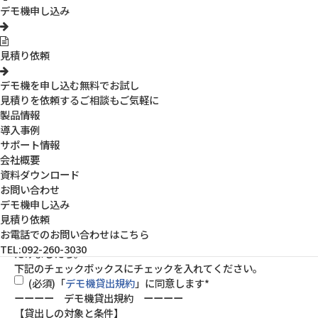
デモ機申し込み
電話番号（必須）
*
※予約の予定や配送状況をご連絡差し上げます
見積り依頼
配送先について（必須）
*
上記の住所と同じ場所に送る
デモ機を申し込む
無料でお試し
別の住所に送る
見積りを依頼する
ご相談もご気軽に
備考欄
製品情報
導入事例
サポート情報
送信する際は当社の「
個人情報の取扱規程
」について同意される
会社概要
方のみ送信できます。
資料ダウンロード
下記のチェックボックスにチェックを入れてください。
お問い合わせ
(必須)「個人情報の取扱規程」に同意します
*
デモ機申し込み
見積り依頼
お電話でのお問い合わせはこちら
予約前に「
デモ機貸出規約
」を必ずお読みいただき、ご同意いた
TEL:092-260-3030
だけましたら。
下記のチェックボックスにチェックを入れてください。
(必須)「
デモ機貸出規約
」に同意します
*
ーーーー デモ機貸出規約 ーーーー
【貸出しの対象と条件】