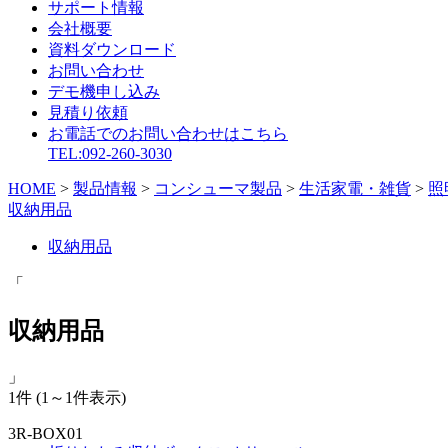
サポート情報
会社概要
資料ダウンロード
お問い合わせ
デモ機申し込み
見積り依頼
お電話でのお問い合わせはこちら
TEL:092-260-3030
HOME
>
製品情報
>
コンシューマ製品
>
生活家電・雑貨
>
照
収納用品
収納用品
「
収納用品
」
1件
(1～1件表示)
3R-BOX01