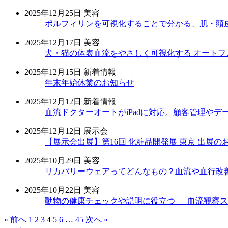
2025年12月25日
美容
ポルフィリンを可視化することで分かる、肌・頭
2025年12月17日
美容
犬・猫の体表血流をやさしく可視化する オートフ
2025年12月15日
新着情報
年末年始休業のお知らせ
2025年12月12日
新着情報
血流ドクターオートがiPadに対応。顧客管理や
2025年12月12日
展示会
【展示会出展】第16回 化粧品開発展 東京 出展の
2025年10月29日
美容
リカバリーウェアってどんなもの？血流や血行改
2025年10月22日
美容
動物の健康チェックや説明に役立つ ― 血流観察ス
« 前へ
1
2
3
4
5
6
…
45
次へ »