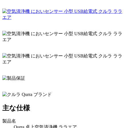
主な仕様
製品名
Qurra 卓上空気清浄機 ララエア