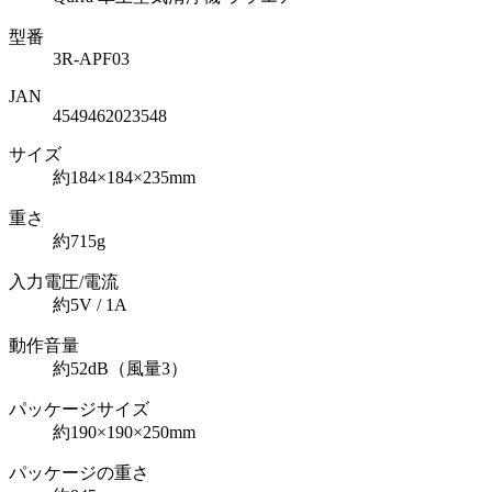
型番
3R-APF03
JAN
4549462023548
サイズ
約184×184×235mm
重さ
約715g
入力電圧/電流
約5V / 1A
動作音量
約52dB（風量3）
パッケージサイズ
約190×190×250mm
パッケージの重さ