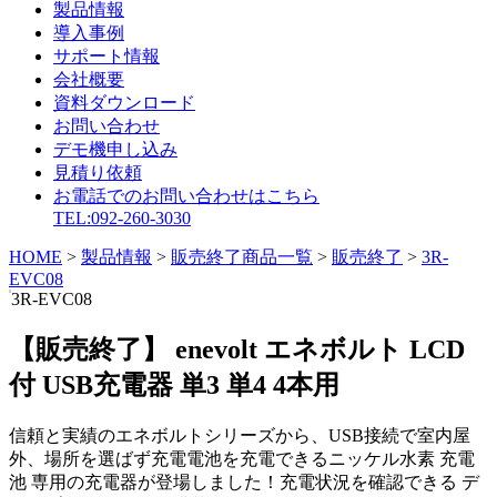
製品情報
導入事例
サポート情報
会社概要
資料ダウンロード
お問い合わせ
デモ機申し込み
見積り依頼
お電話でのお問い合わせはこちら
TEL:092-260-3030
HOME
>
製品情報
>
販売終了商品一覧
>
販売終了
>
3R-
EVC08
3R-EVC08
【販売終了】 enevolt エネボルト LCD
付 USB充電器 単3 単4 4本用
信頼と実績のエネボルトシリーズから、USB接続で室内屋
外、場所を選ばず充電電池を充電できるニッケル水素 充電
池 専用の充電器が登場しました！充電状況を確認できる デ