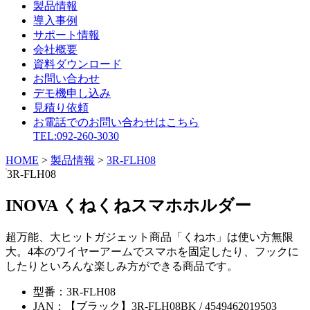
製品情報
導入事例
サポート情報
会社概要
資料ダウンロード
お問い合わせ
デモ機申し込み
見積り依頼
お電話でのお問い合わせはこちら
TEL:092-260-3030
HOME
>
製品情報
>
3R-FLH08
3R-FLH08
INOVA くねくねスマホホルダー
超万能、大ヒットガジェット商品「くねホ」は使い方無限
大。4本のワイヤーアームでスマホを固定したり、フックに
したりといろんな楽しみ方ができる商品です。
型番：
3R-FLH08
JAN：
【ブラック】3R-FLH08BK / 4549462019503