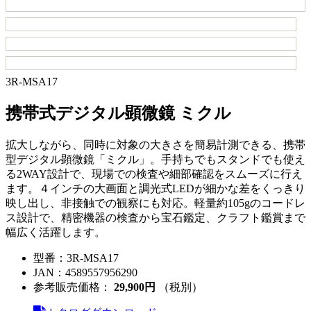
3R-MSA17
携帯式デジタル顕微鏡 ミクル
拡大しながら、同時に対象の大きさを簡易計測できる、携帯
型デジタル顕微鏡「ミクル」。手持ちでもスタンドでも使え
る2WAY設計で、現場での検査や細部確認をスムーズに行え
ます。４インチの大画面と調光式LEDが細かな差をくっきり
映し出し、非接触での観察にも対応。軽量約105gのコードレ
ス設計で、精密機器の検査から宝石鑑定、クラフト鑑賞まで
幅広く活躍します。
型番：
3R-MSA17
JAN：
4589557956290
参考販売価格：
29,900円
（税別）