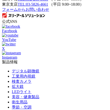
東京支店
TEL:03-5826-4661
（平日 9:00~18:00）
フォームからお問い合わせ
公式SNS
Facebook
YouTube
X
Instagram
製品情報
デジタル顕微鏡
工業用内視鏡
検査カメラ
拡大鏡
LEDライト
美容・健康製品
衛生用品
季節・空調