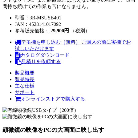
間持ち続けての作業も苦になりません。
型番：
3R-MSUSB401
JAN：
4528141017092
参考販売価格：
29,900円
（税別）
デモ機を申し込む（無料）
ご購入の前に実機でお
試しいただけます
カタログダウンロード
見積りを依頼する
製品概要
製品特長
主な仕様
サポート
オンラインストアで購入する
顕微鏡の映像をPCの大画面に映し出す