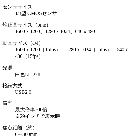
センササイズ
1/3型 CMOSセンサ
静止画サイズ（bmp）
1600ｘ1200、1280ｘ1024、640ｘ480
動画サイズ（avi）
1600ｘ1200（15fps）、1280ｘ1024（15fps）、640ｘ
480（15fps）
光源
白色LED×8
接続方式
USB2.0
倍率
最大倍率200倍
※29インチで表示時
焦点距離（約）
0～300mm