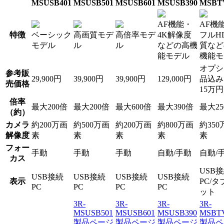
MSUSB401
MSUSB501
MSUSB601
MSUSB390
MSBT
AF機能・
AF機
特徴
ベーシック
高画質モデ
高倍率モデ
4K解像度
フルH
モデル
ル
ル
などの高機
質など
能モデル
機能モ
オプシ
参考販
29,900円
39,900円
39,900円
129,000円
品込み
売価格
15万
倍率
最大200倍
最大200倍
最大600倍
最大390倍
最大25
（約）
カメラ
約200万画
約500万画
約200万画
約800万画
約350
解像度
素
素
素
素
素
フォー
手動
手動
手動
自動/手動
自動/
カス
USB
USB接続
USB接続
USB接続
USB接続
表示
PC/タ
PC
PC
PC
PC
ット
3R-
3R-
3R-
3R-
MSUSB501
MSUSB601
MSUSB390
MSBT
製品ページ
製品ページ
製品ページ
製品ペ