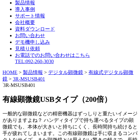
製品情報
導入事例
サポート情報
会社概要
資料ダウンロード
お問い合わせ
デモ機申し込み
見積り依頼
お電話でのお問い合わせはこちら
TEL:092-260-3030
HOME
>
製品情報
>
デジタル顕微鏡
>
有線式デジタル顕微
鏡
>
3R-MSUSB401
3R-MSUSB401
有線顕微鏡USBタイプ（200倍）
一般的な顕微鏡などの精密機器はずっしりと重たいイメージ
がありますよね？ ハンディタイプで持ち運べるタイプの顕
微鏡でも、本体が大きいと持ちにくく、長時間持ち続けると
手が疲れてしまいます。この有線顕微鏡は手に収まるコンパ
クトなサイズ。また顕微鏡とは思えない驚きの軽さで、長時