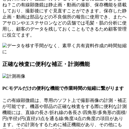
ね？この有線顕微鏡は静止画・動画の撮影、保存機能を搭載
しており、撮影後にすぐ見直すことができます。保存した静
止画・動画は部品などの不良個所の報告に使用でき、またヘ
アサロンやエステサロンなどの店舗では毛髪・肌の分析に使
用し、顧客のデータを残しておくこともできるため顧客管理
に役立てます。
正確な検査に便利な補正・計測機能
PCモデルだけの便利な機能で作業時間の短縮に繋がります
この有線顕微鏡は、専用のソフト上で撮影画像の計測・補正
が可能です。機器や部品の正確な検査をする際に便利な計測
機能には、直線の長さ/折れ線の各長さ/四角形/多角形の面積/
円(半径)/円(直径)/3点を通る線/角度/4点の角度の項目があり
ます。その計測をするために補正機能があり、その他にも