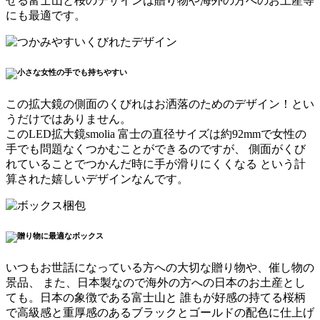
せる富士山と桜のデザインは
贈り物や海外の方へのお土産等
にも最適
です。
この拡大鏡の側面のくびれは
お洒落のためのデザイン！とい
うだけではありません
。
このLED拡大鏡smolia 富士の直径サイズは約92mmで女性の
手でも問題なくつかむことができるのですが、
側面がくび
れていることでつかんだ時に手が滑りにくくなる
という計
算された嬉しいデザインなんです。
いつもお世話になっている方への大切な贈り物や、催し物の
景品、 また、日本製なので海外の方への日本のお土産
とし
ても。日本の象徴である富士山と 誰もが好感の持てる桜柄
で高級感と重厚感のあるブラックとゴールドの配色に仕上げ