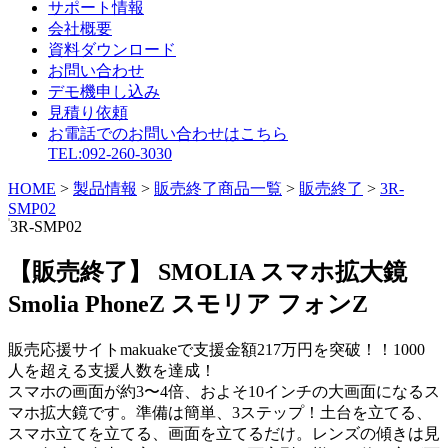
サポート情報
会社概要
資料ダウンロード
お問い合わせ
デモ機申し込み
見積り依頼
お電話でのお問い合わせはこちら
TEL:092-260-3030
HOME
>
製品情報
>
販売終了商品一覧
>
販売終了
>
3R-
SMP02
3R-SMP02
【販売終了】 SMOLIA スマホ拡大鏡
Smolia PhoneZ スモリア フォンZ
販売応援サイトmakuakeで支援金額217万円を突破！！1000
人を超える支援人数を達成！
スマホの画面が約3〜4倍、およそ10インチの大画面になるス
マホ拡大鏡です。準備は簡単、3ステップ！土台を立てる、
スマホ立てを立てる、画面を立てるだけ。レンズの傾きは見