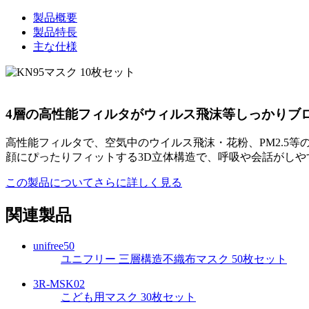
製品概要
製品特長
主な仕様
4層の高性能フィルタがウィルス飛沫等しっかりブ
高性能フィルタで、空気中のウイルス飛沫・花粉、PM2.5
顔にぴったりフィットする3D立体構造で、呼吸や会話がしや
この製品についてさらに詳しく見る
関連製品
unifree50
ユニフリー 三層構造不織布マスク 50枚セット
3R-MSK02
こども用マスク 30枚セット