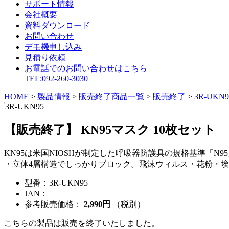
サポート情報
会社概要
資料ダウンロード
お問い合わせ
デモ機申し込み
見積り依頼
お電話でのお問い合わせはこちら
TEL:092-260-3030
HOME
>
製品情報
>
販売終了商品一覧
>
販売終了
>
3R-UKN9
3R-UKN95
【販売終了】 KN95マスク 10枚セット
KN95は米国NIOSHが制定した呼吸器防護具の規格基準「N95」
・立体4層構造でしっかりブロック。飛沫ウィルス・花粉・埃・
型番：
3R-UKN95
JAN：
参考販売価格：
2,990円
（税別）
こちらの製品は販売を終了いたしました。