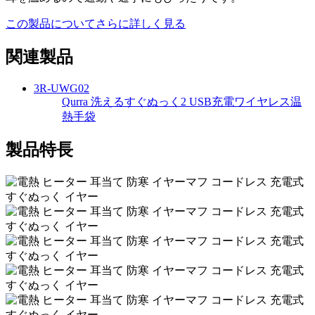
この製品についてさらに詳しく見る
関連製品
3R-UWG02
Qurra 洗えるすぐぬっく2 USB充電ワイヤレス温
熱手袋
製品特長