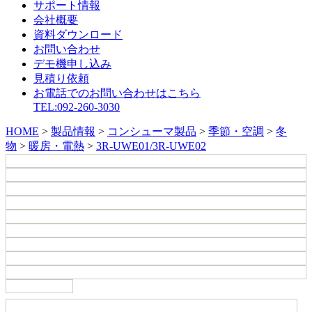
サポート情報
会社概要
資料ダウンロード
お問い合わせ
デモ機申し込み
見積り依頼
お電話でのお問い合わせはこちら
TEL:092-260-3030
HOME
>
製品情報
>
コンシューマ製品
>
季節・空調
>
冬
物
>
暖房・電熱
>
3R-UWE01/3R-UWE02