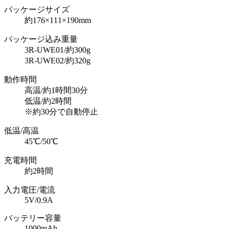
パッケージサイズ
約176×111×190mm
パッケージ込み重量
3R-UWE01/約300g
3R-UWE02/約320g
動作時間
高温/約1時間30分
低温/約2時間
※約30分で自動停止
低温/高温
45℃/50℃
充電時間
約2時間
入力電圧/電流
5V/0.9A
バッテリー容量
1000mAh