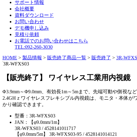
サポート情報
会社概要
資料ダウンロード
お問い合わせ
デモ機申し込み
見積り依頼
お電話でのお問い合わせはこちら
TEL:092-260-3030
HOME
>
製品情報
>
販売終了商品一覧
>
販売終了
>
3R-WFXS
3R-WFXS03
【販売終了】 ワイヤレス工業用内視鏡
Φ3.9mm～Φ9.0mm、有効長1m～5mまで、先端可動や側
2.4GHｚワイヤレスフレキシブル内視鏡は、モニタ・本体が
かり確認できます。
型番：
3R-WFXS03
JAN：
【φ9.0mm/1m】
3R-WFXS03 / 4528141011717
【φ9.0mm/5m】 3R-WFXS03-95 / 4528141014121