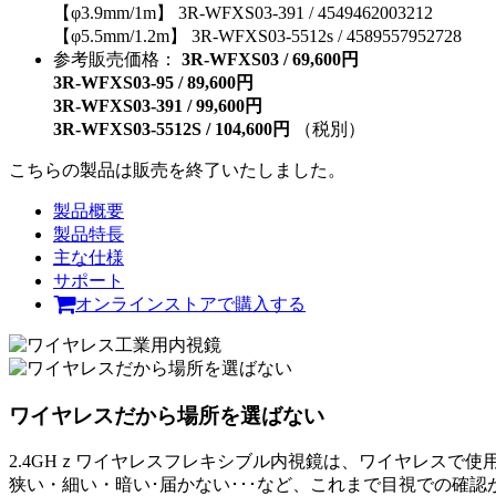
【φ3.9mm/1m】 3R-WFXS03-391 / 4549462003212
【φ5.5mm/1.2m】 3R-WFXS03-5512s / 4589557952728
参考販売価格：
3R-WFXS03 / 69,600円
3R-WFXS03-95 / 89,600円
3R-WFXS03-391 / 99,600円
3R-WFXS03-5512S / 104,600円
（税別）
こちらの製品は販売を終了いたしました。
製品概要
製品特長
主な仕様
サポート
オンラインストアで購入する
ワイヤレスだから場所を選ばない
2.4GHｚワイヤレスフレキシブル内視鏡は、ワイヤレスで使
狭い・細い・暗い･届かない･･･など、これまで目視での確