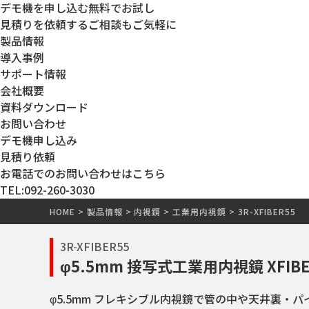
デモ機を申し込む
無料でお試し
見積りを依頼する
ご相談もご気軽に
製品情報
導入事例
サポート情報
会社概要
資料ダウンロード
お問い合わせ
デモ機申し込み
見積り依頼
お電話でのお問い合わせはこちら
TEL:092-260-3030
HOME
>
製品情報
>
内視鏡
>
工業用内視鏡
>
3R-XFIBER55
3R-XFIBER55
φ5.5mm 接写式工業用内視鏡 XFIBE
φ5.5mm フレキシブル内視鏡で管の中や天井裏・