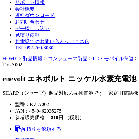
サポート情報
会社概要
資料ダウンロード
お問い合わせ
デモ機申し込み
見積り依頼
お電話でのお問い合わせはこちら
TEL:092-260-3030
HOME
>
製品情報
>
コンシューマ製品
>
PC・モバイル関連
>
EV-A002
enevolt エネボルト ニッケル水素充電池
SHARP（シャープ）製品対応の互換電池です。家庭用電話
型番：
EV-A002
JAN：
4549462035275
参考販売価格：
810円
（税別）
見積りを依頼する