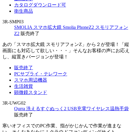
カタログダウンロード可
衛生商品
3R-SMP03
SMOLIA スマホ拡大鏡 Smolia PhoneZ2 スモリアフォン
Z2
販売終了
あの「スマホ拡大鏡 スモリアフォンZ」から２が登場！「縦
画面にも対応して欲しい・・・」そんなお客様の声にお応え
し、縦置きバージョンが登場！
販売終了
PCサプライ・テレワーク
スマホ周辺機器
生活雑貨
顕微鏡スタンド
3R-UWG02
Qurra 洗えるすぐぬっく2 USB充電ワイヤレス温熱手袋
販売終了
寒いオフィスでのPC作業、指がかじかんで作業が進まな
い…そんなあなたに！クラウドファンディングサイト