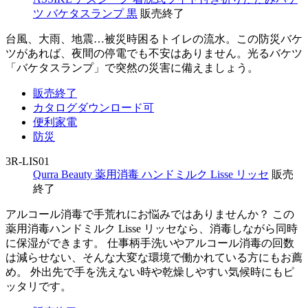
ツ バケタスランプ 黒
販売終了
台風、大雨、地震…被災時困るトイレの流水。この防災バケ
ツがあれば、夜間の停電でも不安はありません。光るバケツ
「バケタスランプ」で突然の災害に備えましょう。
販売終了
カタログダウンロード可
便利家電
防災
3R-LIS01
Qurra Beauty 薬用消毒 ハンドミルク Lisse リッセ
販売
終了
アルコール消毒で手荒れにお悩みではありませんか？ この
薬用消毒ハンドミルク Lisse リッセなら、消毒しながら同時
に保湿ができます。 仕事柄手洗いやアルコール消毒の回数
は減らせない、そんな大変な環境で働かれている方にもお薦
め。 外出先で手を洗えない時や乾燥しやすい気候時にもピ
ッタリです。