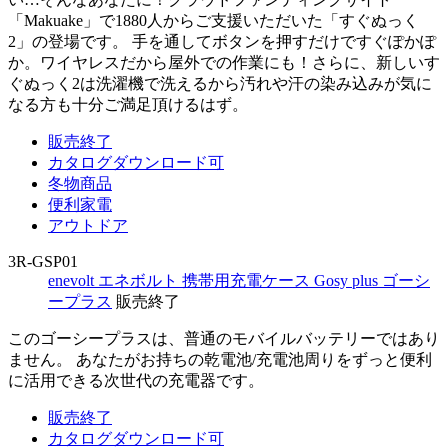
「Makuake」で1880人からご支援いただいた「すぐぬっく
2」の登場です。 手を通してボタンを押すだけですぐぽかぽ
か。ワイヤレスだから屋外での作業にも！さらに、新しいす
ぐぬっく2は洗濯機で洗えるから汚れや汗の染み込みが気に
なる方も十分ご満足頂けるはず。
販売終了
カタログダウンロード可
冬物商品
便利家電
アウトドア
3R-GSP01
enevolt エネボルト 携帯用充電ケース Gosy plus ゴーシ
ープラス
販売終了
このゴーシープラスは、普通のモバイルバッテリーではあり
ません。 あなたがお持ちの乾電池/充電池周りをずっと便利
に活用できる次世代の充電器です。
販売終了
カタログダウンロード可