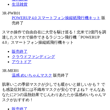
生活雑貨
3R-PWR01
POWERUP 4.0 スマートフォン操縦紙飛行機キット
販
売終了
スマホ操作で自由自在に大空を駆け巡る！北米で2億円を調
達したスマホで操作できるラジコン飛行機「POWERUP
4.0」スマートフォン操縦紙飛行機キット
販売終了
クラウドファンディング
アウトドア
3R-MEI01
温感 めいちゃんマスク
販売終了
肌寒いこの季節マスクが少しでも暖かいと嬉しいかも？ で
も感染症対策には不織布マスクが安心ですよね？ そんなあ
なたに2つの温熱効果でじんわりあたたか温感めいちゃんマ
スクがおすすめ！
販売終了