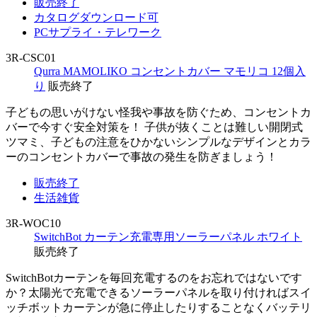
販売終了
カタログダウンロード可
PCサプライ・テレワーク
3R-CSC01
Qurra MAMOLIKO コンセントカバー マモリコ 12個入
り
販売終了
子どもの思いがけない怪我や事故を防ぐため、コンセントカ
バーで今すぐ安全対策を！ 子供が抜くことは難しい開閉式
ツマミ、子どもの注意をひかないシンプルなデザインとカラ
ーのコンセントカバーで事故の発生を防ぎましょう！
販売終了
生活雑貨
3R-WOC10
SwitchBot カーテン充電専用ソーラーパネル ホワイト
販売終了
SwitchBotカーテンを毎回充電するのをお忘れではないです
か？太陽光で充電できるソーラーパネルを取り付ければスイ
ッチボットカーテンが急に停止したりすることなくバッテリ