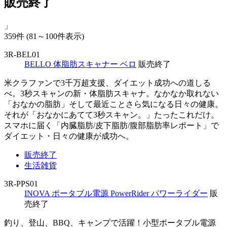
販売終了
」
359件
(81～100件表示)
3R-BEL01
BELLO 体脂肪スキャナー ベロ
販売終了
米クラファンで3千万超支援、ダイエット成功への道しる
べ。3秒スキャンの新・体脂肪スキャナ。なかなか取れない
「おなかの脂肪」そして最近ことさら気になる日々の健康。
それが「おなかにあてて3秒スキャン。」たったこれだけ。
スマホに届く「内臓脂肪/皮下脂肪/腹部脂肪率レポート」で
ダイエット・日々の健康が成功へ。
販売終了
生活雑貨
3R-PPS01
INOVA ポータブル電源 PowerRider パワーライダー
販
売終了
釣り、登山、BBQ、キャンプで活躍！小型ポータブル電源