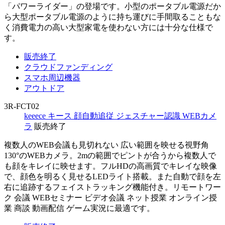
「パワーライダー」の登場です。小型のポータブル電源だか
ら大型ポータブル電源のように持ち運びに手間取ることもな
く消費電力の高い大型家電を使わない方には十分な仕様で
す。
販売終了
クラウドファンディング
スマホ周辺機器
アウトドア
3R-FCT02
keeece キース 顔自動追従 ジェスチャー認識 WEBカメ
ラ
販売終了
複数人のWEB会議も見切れない 広い範囲を映せる視野角
130°のWEBカメラ。2mの範囲でピントが合うから複数人で
も顔をキレイに映せます。フルHDの高画質でキレイな映像
で、顔色を明るく見せるLEDライト搭載。また自動で顔を左
右に追跡するフェイストラッキング機能付き。リモートワー
ク 会議 WEBセミナー ビデオ会議 ネット授業 オンライン授
業 商談 動画配信 ゲーム実況に最適です。