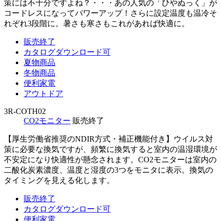
策には不十分ですよね？・・・あの人気の「ひやぬっく」が
コードレスになってパワーアップ！さらに設定温度も温冷そ
れぞれ3段階に。暑さも寒さもこれがあれば快適に。
販売終了
カタログダウンロード可
夏物商品
冬物商品
便利家電
アウトドア
3R-COTH02
CO2モニター
販売終了
【厚生労働省推奨のNDIR方式・補正機能付き】ウイルス対
策に必要な換気ですが、頻繁に換気すると室内の温湿環境が
不安定になり快適性が懸念されます。CO2モニターは室内の
二酸化炭素濃度、温度と湿度の3つをモニタに表示。換気の
タイミングを見える化します。
販売終了
カタログダウンロード可
便利家電