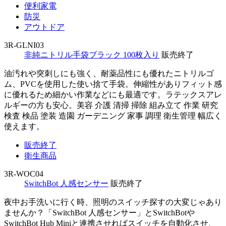
便利家電
防災
アウトドア
3R-GLNI03
非純ニトリル手袋ブラック 100枚入り
販売終了
油汚れや突刺しにも強く、耐薬品性にも優れたニトリルゴ
ム、PVCを使用した使い捨て手袋。伸縮性がありフィット感
に優れるため細かい作業などにも最適です。ラテックスアレ
ルギーの方も安心。美容 介護 清掃 掃除 組み立て 作業 研究
検査 検品 塗装 造園 ガーデニング 家事 調理 衛生管理 幅広く
使えます。
販売終了
衛生商品
3R-WOC04
SwitchBot 人感センサー
販売終了
夜中お手洗いに行く時、照明のスイッチ探すの大変じゃあり
ませんか？「SwitchBot 人感センサー」とSwitchBotや
SwitchBot Hub Miniと連携させればスイッチを自動化させ、