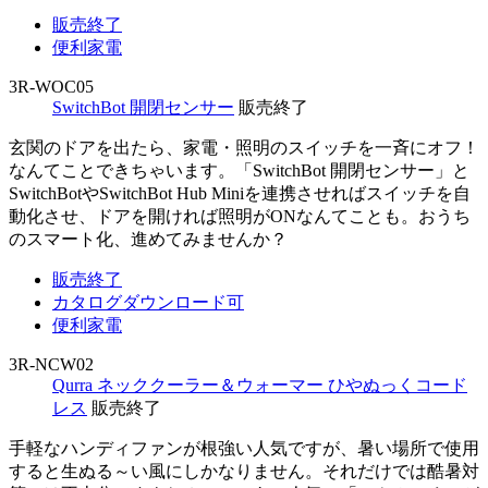
販売終了
便利家電
3R-WOC05
SwitchBot 開閉センサー
販売終了
玄関のドアを出たら、家電・照明のスイッチを一斉にオフ！
なんてことできちゃいます。「SwitchBot 開閉センサー」と
SwitchBotやSwitchBot Hub Miniを連携させればスイッチを自
動化させ、ドアを開ければ照明がONなんてことも。おうち
のスマート化、進めてみませんか？
販売終了
カタログダウンロード可
便利家電
3R-NCW02
Qurra ネッククーラー＆ウォーマー ひやぬっくコード
レス
販売終了
手軽なハンディファンが根強い人気ですが、暑い場所で使用
すると生ぬる～い風にしかなりません。それだけでは酷暑対