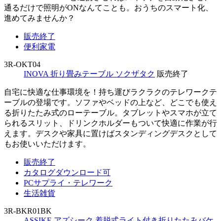
通るだけで照明がONなんてことも。おうちのスマート化、
進めてみませんか？
販売終了
便利家電
3R-OKT04
INOVA 折り畳みテーブル ソクザタク
販売終了
自宅に快適な仕事環境を！持ち運びラクラクのテレワークテ
ーブルの登場です。ソファやベッドの上など、どこでも使え
る折りたたみ式のローテーブル。タブレットやスマホが立て
られるスリット、ドリンクホルダーもついて快適に作業が行
えます。デスクや家具に置けばスタンディングデスクとして
もお使いいただけます。
販売終了
カタログダウンロード可
PCサプライ・テレワーク
生活雑貨
3R-BKR01BK
ASSIKE アズシーク 着脱式ライト付き折りたたみバケ