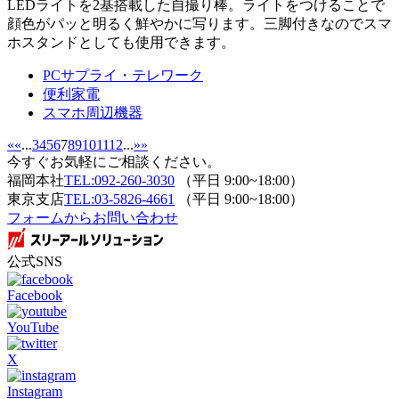
LEDライトを2基搭載した自撮り棒。ライトをつけることで
顔色がパッと明るく鮮やかに写ります。三脚付きなのでスマ
ホスタンドとしても使用できます。
PCサプライ・テレワーク
便利家電
スマホ周辺機器
«
«
...
3
4
5
6
7
8
9
10
11
12
...
»
»
今すぐお気軽にご相談ください。
福岡本社
TEL:092-260-3030
（平日 9:00~18:00）
東京支店
TEL:03-5826-4661
（平日 9:00~18:00）
フォームからお問い合わせ
公式SNS
Facebook
YouTube
X
Instagram