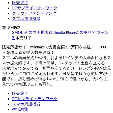
販売終了
PCサプライ・テレワーク
クラウドファンディング
スマホ周辺機器
3R-SMP02
SMOLIA スマホ拡大鏡 Smolia PhoneZ スモリア フォン
Z
販売終了
販売応援サイトmakuakeで支援金額217万円を突破！！1000
人を超える支援人数を達成！
スマホの画面が約3〜4倍、およそ10インチの大画面になるス
マホ拡大鏡です。準備は簡単、3ステップ！土台を立てる、
スマホ立てを立てる、画面を立てるだけ。レンズの傾きは見
たい角度に自由に変えられます。可変型で様々な使い方が可
能です。折り畳めば薄さ1.4cm、薄くて軽いから、カバンに
入れて持ち運ぶことも可能。
販売終了
PCサプライ・テレワーク
スマホ周辺機器
生活雑貨