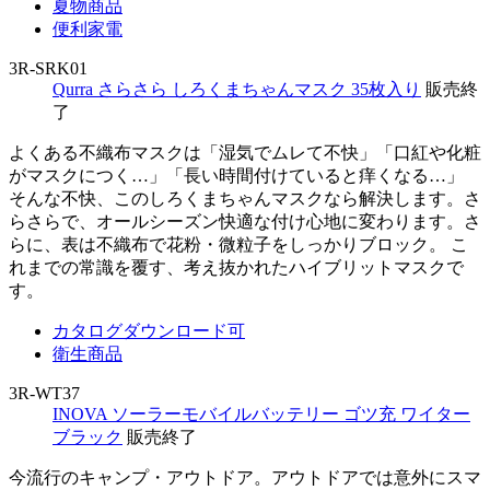
夏物商品
便利家電
3R-SRK01
Qurra さらさら しろくまちゃんマスク 35枚入り
販売終
了
よくある不織布マスクは「湿気でムレて不快」「口紅や化粧
がマスクにつく…」「長い時間付けていると痒くなる…」
そんな不快、このしろくまちゃんマスクなら解決します。さ
らさらで、オールシーズン快適な付け心地に変わります。さ
らに、表は不織布で花粉・微粒子をしっかりブロック。 こ
れまでの常識を覆す、考え抜かれたハイブリットマスクで
す。
カタログダウンロード可
衛生商品
3R-WT37
INOVA ソーラーモバイルバッテリー ゴツ充 ワイター
ブラック
販売終了
今流行のキャンプ・アウトドア。アウトドアでは意外にスマ