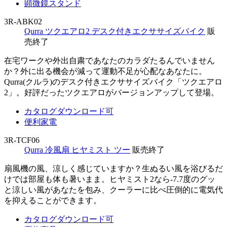
顕微鏡スタンド
3R-ABK02
Qurra ツクエアロ2 デスク付きエクササイズバイク
販
売終了
在宅ワークや外出自粛であなたのカラダたるんでいません
か？外に出る機会が減って運動不足が心配なあなたに。
Qurra(クルラ)のデスク付きエクササイズバイク「ツクエアロ
2」。好評だったツクエアロがバージョンアップして登場。
カタログダウンロード可
便利家電
3R-TCF06
Qurra 冷風扇 ヒヤミスト ツー
販売終了
扇風機の風、涼しく感じていますか？生ぬるい風を浴びるだ
けでは部屋も体も暑いまま。ヒヤミスト2なら-7.7度のグッ
と涼しい風があなたを包み、クーラーに比べ圧倒的に電気代
を抑えることができます。
カタログダウンロード可