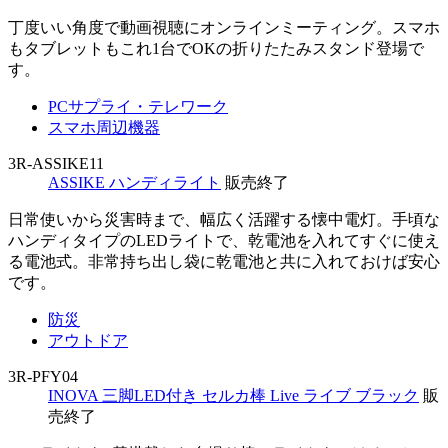
丁度いい角度で動画視聴にオンラインミーティング。スマホ
もタブレットもこれ1台でOKの折りたたみスタンド登場で
す。
PCサプライ・テレワーク
スマホ周辺機器
3R-ASSIKE11
ASSIKE ハンディライト
販売終了
日常使いから災害時まで、幅広く活躍する懐中電灯。手頃な
ハンディタイプのLEDライトで、乾電池を入れてすぐに使え
る電池式。非常持ち出し袋に乾電池と共に入れておけば安心
です。
防災
アウトドア
3R-PFY04
INOVA 三脚LED付き セルカ棒 Live ライブ ブラック
販
売終了