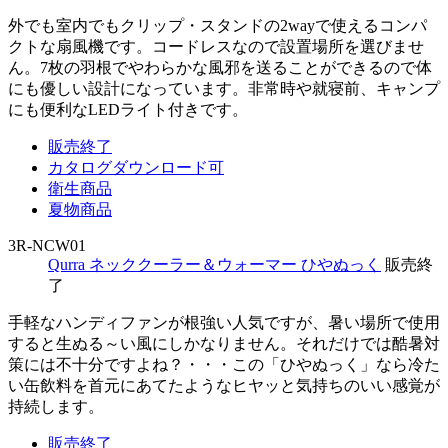
外でも室内でもクリップ・スタンドの2wayで使えるコンパ
クトな扇風機です。コードレスなので設置場所を選びませ
ん。7枚の羽根でやわらかな風邪を送ることができるので体
にも優しい設計になっています。非常時や就寝前、キャンプ
にも便利なLEDライト付きです。
販売終了
カタログダウンロード可
衛生商品
夏物商品
3R-NCW01
Qurra ネッククーラー＆ウォーマー ひやぬっく
販売終
了
手軽なハンディファンが根強い人気ですが、暑い場所で使用
すると生ぬる～い風にしかなりません。それだけでは酷暑対
策には不十分ですよね？・・・この「ひやぬっく」なら冷た
い缶飲料を首元にあてたようなヒヤッと気持ちのいい感覚が
持続します。
販売終了