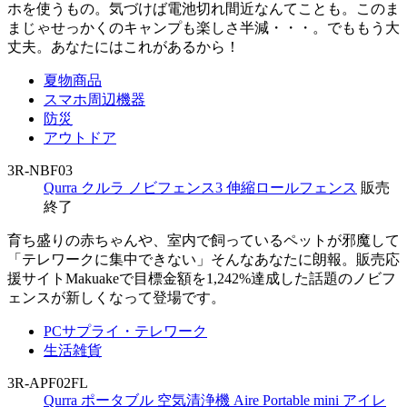
ホを使うもの。気づけば電池切れ間近なんてことも。このま
まじゃせっかくのキャンプも楽しさ半減・・・。でももう大
丈夫。あなたにはこれがあるから！
夏物商品
スマホ周辺機器
防災
アウトドア
3R-NBF03
Qurra クルラ ノビフェンス3 伸縮ロールフェンス
販売
終了
育ち盛りの赤ちゃんや、室内で飼っているペットが邪魔して
「テレワークに集中できない」そんなあなたに朗報。販売応
援サイトMakuakeで目標金額を1,242%達成した話題のノビフ
ェンスが新しくなって登場です。
PCサプライ・テレワーク
生活雑貨
3R-APF02FL
Qurra ポータブル 空気清浄機 Aire Portable mini アイレ