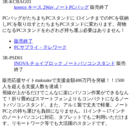
3R-KCBAG03
keeece キース 2Way ノートPCバッグ
販売終了
PCバッグがたちまちPCスタンドに 13インチまでのPCを収納
しPCを取り出すとたちまちPCスタンドに変わります。荷物
になるPCスタンドをわざわざ持ち運ぶ必要はありません！
販売終了
PCサプライ・テレワーク
3R-PSD01
INOVA チョイブロック ノートパソコンスタンド
販売
終了
販売応援サイトmakuakeで支援金額486万円を突破！！1500
人を超える支援人数を達成！
視線が上がるだけでこんなに楽にパソコン作業ができるなん
て！折り畳めばスマートフォンよりもコンパクトになるノー
トパソコンスタンド。また、アルミ製で丈夫で軽量。ノート
PCとの持ち運びも負担になりません。11インチ～17インチ
のノートパソコンに対応、タブレットでもご利用いただけま
す。リモートワーク等でも大活躍のスタンドです。