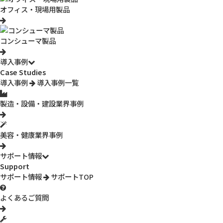
オフィス・現場用製品
今回のNEWモデルは、前作から、よりスマホ・タブレットへの密
着度・安定性を高め、使用している時に外れにくく・落ちにくく改
コンシューマ製品
良した製品です。
導入事例
Case Studies
導入事例
導入事例一覧
製造・設備・建設業界事例
車の後部座席で動画を見れる
美容・健康業界事例
ヘッドレスト部分につるせば後部座席で動画を楽しむことも可能で
サポート情報
Support
す。
サポート情報
サポートTOP
よくあるご質問