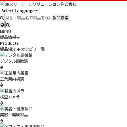
HOME
>
製品情報
>
販売終了商品一覧
>
販売終了
>
3R-FLH10
製品検索
3R-FLH10
【販売終了】 INOVA くねくねホルダー Uプラス
MENU
製品情報
大人気シリーズ最新作！よりタブレットとの密着度を高めた
Products
NEWモデル、どこでもくねくね「くねくねホルダーUプラス」
製品紹介
カテゴリ一覧
型番：
3R-FLH10
JAN：
4549462023012
デジタル顕微鏡
参考販売価格：
1290円
（税別）
こちらの製品は販売を終了いたしました。
製品概要
製品特長
主な仕様
サポート
工業用内視鏡
検査カメラ
美容・健康製品
さらに使いやすくパワーアップしました