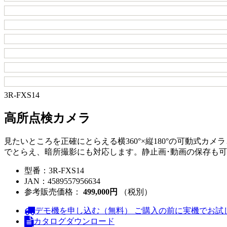
3R-FXS14
高所点検カメラ
見たいところを正確にとらえる横360°×縦180°の可動式
でとらえ、暗所撮影にも対応します。静止画･動画の保存も
型番：
3R-FXS14
JAN：
4589557956634
参考販売価格：
499,000円
（税別）
デモ機を申し込む（無料）
ご購入の前に実機でお試
カタログダウンロード