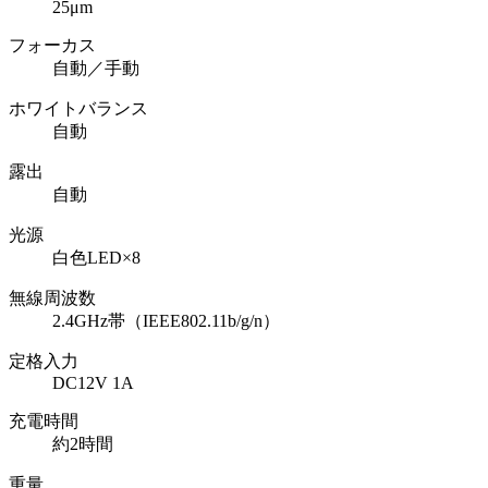
25μm
フォーカス
自動／手動
ホワイトバランス
自動
露出
自動
光源
白色LED×8
無線周波数
2.4GHz帯（IEEE802.11b/g/n）
定格入力
DC12V 1A
充電時間
約2時間
重量