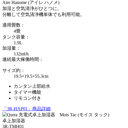
Aire Hanome (アイレ ハノメ)
加湿と空気清浄がひとつに。
分離して空気清浄機単体でも利用可能。
適用畳数：
4畳
タンク容量：
1.9L
加湿量：
132ml/h
連続最大稼働時間：
-
サイズ約：
19.5×19.5×55.3cm
カンタン上部給水
タイマー機能
リモコン付き
「3R-HAP01」商品詳細
卓上加湿器
3R-TMH01