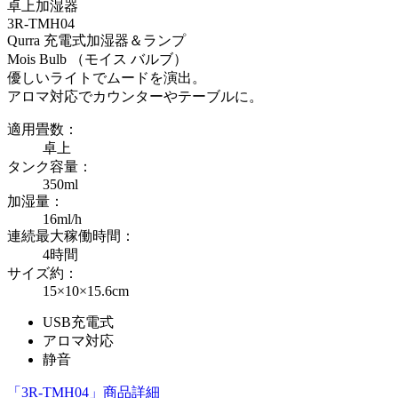
卓上加湿器
3R-TMH04
Qurra 充電式加湿器＆ランプ
Mois Bulb （モイス バルブ）
優しいライトでムードを演出。
アロマ対応でカウンターやテーブルに。
適用畳数：
卓上
タンク容量：
350ml
加湿量：
16ml/h
連続最大稼働時間：
4時間
サイズ約：
15×10×15.6cm
USB充電式
アロマ対応
静音
「3R-TMH04」商品詳細