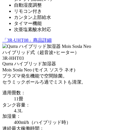
自動湿度調整
リモコン付き
カンタン上部給水
タイマー機能
次亜塩素酸水対応
「3R-UHT08」商品詳細
ハイブリッド式（超音波+ヒーター）
3R-HHT03
Qurra ハイブリッド加湿器
Mois Sosla Neo (モイス ソスラ ネオ)
プラズマ発生機能で空間除菌。
セラミックボールろ過でミストも清潔。
適用畳数：
11畳
タンク容量：
4.3L
加湿量：
400ml/h（ハイブリッド時）
連続最大稼働時間：