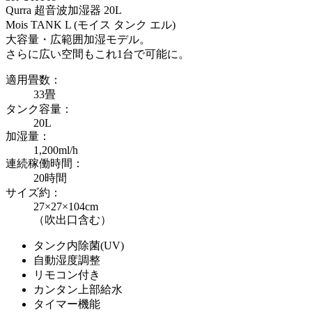
Qurra 超音波加湿器 20L
Mois TANK L (モイス タンク エル)
大容量・広範囲加湿モデル。
さらに広い空間もこれ1台で可能に。
適用畳数：
33畳
タンク容量：
20L
加湿量：
1,200ml/h
連続稼働時間：
20時間
サイズ約：
27×27×104cm
（吹出口含む）
タンク内除菌(UV)
自動湿度調整
リモコン付き
カンタン上部給水
タイマー機能