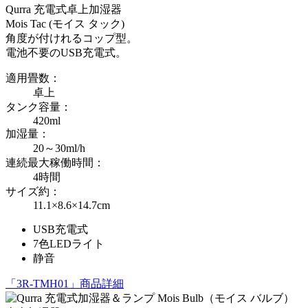
Qurra 充電式卓上加湿器
Mois Tac (モイス タック)
角度が付けれるコップ型。
電池不要のUSB充電式。
適用畳数：
卓上
タンク容量：
420ml
加湿量：
20～30ml/h
連続最大稼働時間：
4時間
サイズ約：
11.1×8.6×14.7cm
USB充電式
7色LEDライト
静音
「3R-TMH01」商品詳細