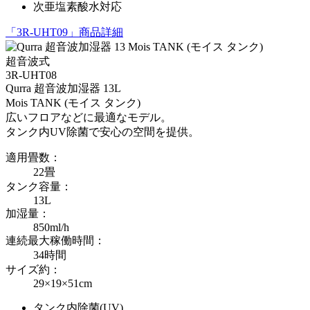
次亜塩素酸水対応
「3R-UHT09」商品詳細
超音波式
3R-UHT08
Qurra 超音波加湿器 13L
Mois TANK (モイス タンク)
広いフロアなどに最適なモデル。
タンク内UV除菌で安心の空間を提供。
適用畳数：
22畳
タンク容量：
13L
加湿量：
850ml/h
連続最大稼働時間：
34時間
サイズ約：
29×19×51cm
タンク内除菌(UV)