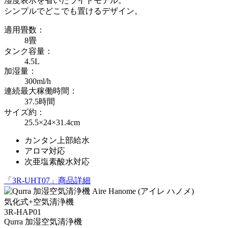
湿度表示を省いたライトモデル。
シンプルでどこでも置けるデザイン。
適用畳数：
8畳
タンク容量：
4.5L
加湿量：
300ml/h
連続最大稼働時間：
37.5時間
サイズ約：
25.5×24×31.4cm
カンタン上部給水
アロマ対応
次亜塩素酸水対応
「3R-UHT07」商品詳細
気化式+空気清浄機
3R-HAP01
Qurra 加湿空気清浄機