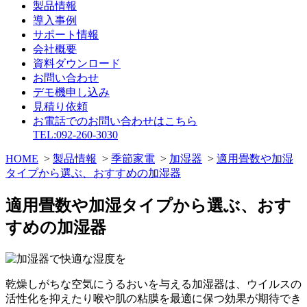
製品情報
導入事例
サポート情報
会社概要
資料ダウンロード
お問い合わせ
デモ機申し込み
見積り依頼
お電話でのお問い合わせはこちら
TEL:092-260-3030
HOME
>
製品情報
>
季節家電
>
加湿器
>
適用畳数や加湿
タイプから選ぶ、おすすめの加湿器
適用畳数や加湿タイプから選ぶ、おす
すめの加湿器
乾燥しがちな空気にうるおいを与える加湿器は、ウイルスの
活性化を抑えたり喉や肌の粘膜を最適に保つ効果が期待でき