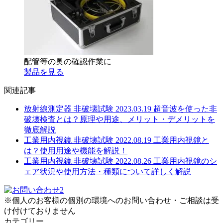
配管等の奥の確認作業に
製品を見る
関連記事
放射線測定器 非破壊試験
2023.03.19
超音波を使った非
破壊検査とは？原理や用途、メリット・デメリットを
徹底解説
工業用内視鏡 非破壊試験
2022.08.19
工業用内視鏡と
は？使用用途や機能を解説！
工業用内視鏡 非破壊試験
2022.08.26
工業用内視鏡のシ
ェア状況や使用方法・種類について詳しく解説
※個人のお客様の個別の環境へのお問い合わせ・ご相談は受
け付けておりません
カテゴリー