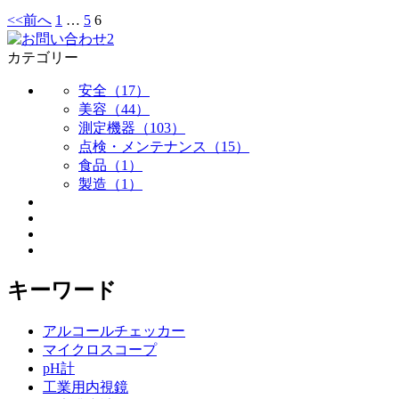
<<前へ
1
…
5
6
カテゴリー
安全（17）
美容（44）
測定機器（103）
点検・メンテナンス（15）
食品（1）
製造（1）
キーワード
アルコールチェッカー
マイクロスコープ
pH計
工業用内視鏡