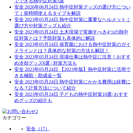
でできる熱中症対策5選
安全
2026年06月24日
熱中症対策グッズの選び方につい
て｜長時間使えるタイプを解説
安全
2023年05月24日
熱中症対策に重要なヘルメット｜
選び方や対策グッズも紹介
安全
2023年05月24日
土木現場で実施すべき4つの熱中
症対策とは？予防対策も具体的に解説
安全
2023年05月24日
保育園における熱中症対策のガイ
ドラインとは？具体的な対策の方法も解説！
安全
2023年05月24日
現場仕事は熱中症に注意！おすす
め冷却グッズ6選 | 対策方法も
安全
2023年05月24日
【2023年版】熱中症対策に活用で
きる補助・助成金一覧
安全
2023年05月24日
熱中症対策にかかる費用は経費に
なる？計算方法について紹介
安全
2023年05月24日
子どもの熱中症対策10選| おすす
めグッズの紹介も
カテゴリー
安全（17）