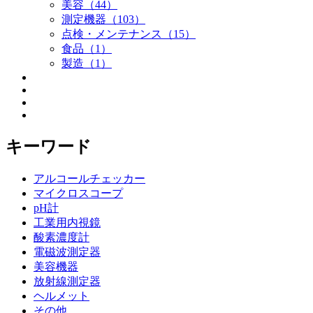
美容（44）
測定機器（103）
点検・メンテナンス（15）
食品（1）
製造（1）
キーワード
アルコールチェッカー
マイクロスコープ
pH計
工業用内視鏡
酸素濃度計
電磁波測定器
美容機器
放射線測定器
ヘルメット
その他